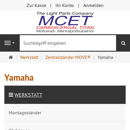
Zur Kasse
Ihr Konto
Anmelden
S
Navigation
Startseite
Werkstatt
Zentralständer MOVE®
Yamaha
Yamaha
WERKSTATT
Montageständer