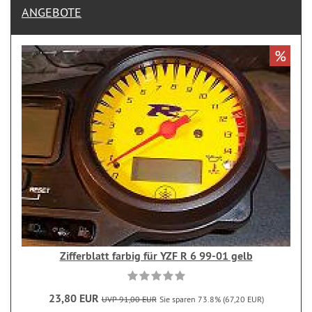
ANGEBOTE
%
Zifferblatt farbig für YZF R 6 99-01 gelb
23,80 EUR
UVP 91,00 EUR
Sie sparen 73.8% (67,20 EUR)