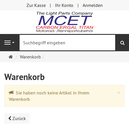
Zur Kasse
Ihr Konto
Anmelden
S
Navigation
Startseite
Warenkorb
Warenkorb
Cl
×
Sie haben noch keine Artikel in Ihrem
Warenkorb
Zurück