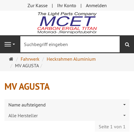
Zur Kasse
Ihr Konto
Anmelden
S
Navigation
Startseite
Fahrwerk
Heckrahmen Aluminium
MV AGUSTA
MV AGUSTA
Name aufsteigend
Alle Hersteller
Seite 1 von 1