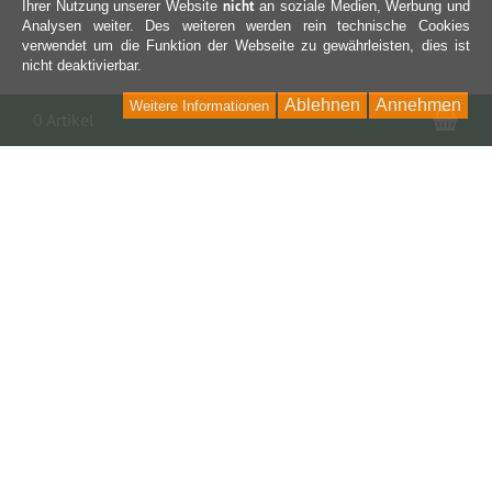
nicht
Ihrer Nutzung unserer Website
an soziale Medien, Werbung und
Analysen weiter. Des weiteren werden rein technische Cookies
verwendet um die Funktion der Webseite zu gewährleisten, dies ist
nicht deaktivierbar.
Ablehnen
Annehmen
Weitere Informationen
War
0 Artikel
Kontakt