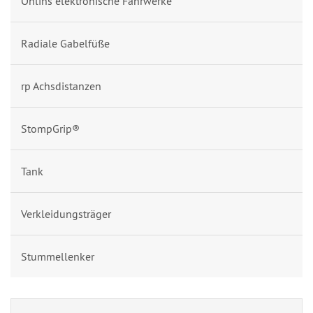
Öhlins elektronische Fahrwerke
Radiale Gabelfüße
rp Achsdistanzen
StompGrip®
Tank
Verkleidungsträger
Stummellenker