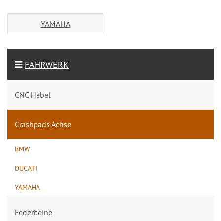
YAMAHA
FAHRWERK
CNC Hebel
Crashpads Achse
BMW
DUCATI
YAMAHA
Federbeine