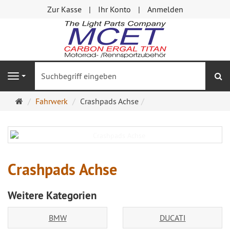
Zur Kasse
Ihr Konto
Anmelden
S
Navigation
Startseite
Fahrwerk
Crashpads Achse
Crashpads Achse
Weitere Kategorien
BMW
DUCATI