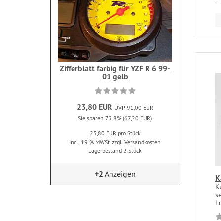
Zifferblatt farbig für YZF R 6 99-
01 gelb
23,80 EUR
UVP 91,00 EUR
Sie sparen 73.8% (67,20 EUR)
23,80 EUR pro Stück
incl. 19 % MWSt. zzgl. Versandkosten
Lagerbestand 2 Stück
+2
Anzeigen
K
Ka
s
Lu