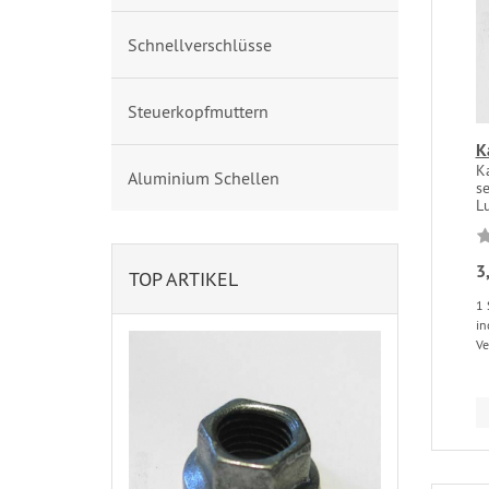
Schnellverschlüsse
Steuerkopfmuttern
K
Ka
Aluminium Schellen
s
Lu
3
TOP ARTIKEL
1 
in
Ve