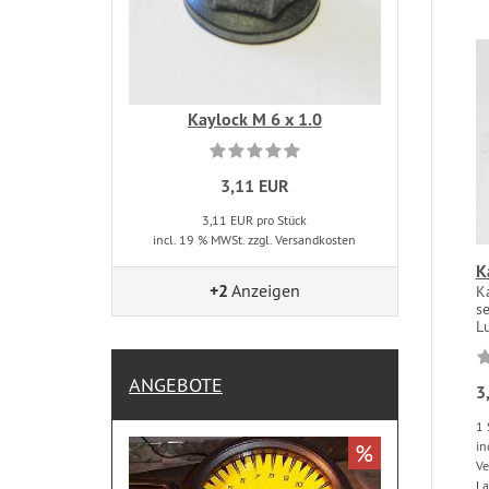
Kaylock M 6 x 1.0
3,11 EUR
3,11 EUR pro Stück
incl. 19 % MWSt. zzgl. Versandkosten
K
+2
Anzeigen
Ka
s
Lu
ANGEBOTE
3
1 
%
in
Ve
La