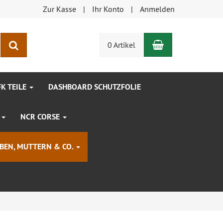
Zur Kasse
Ihr Konto
Anmelden
Warenkorb
Suchen
0 Artikel
FK TEILE
DASHBOARD SCHUTZFOLIE
R
NCR CORSE
BEN, MUTTERN & CO.