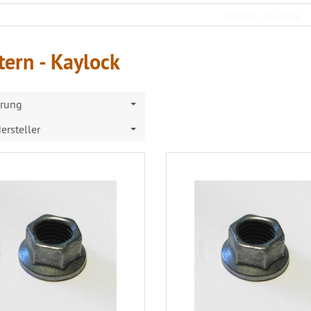
ern - Kaylock
erung
ersteller