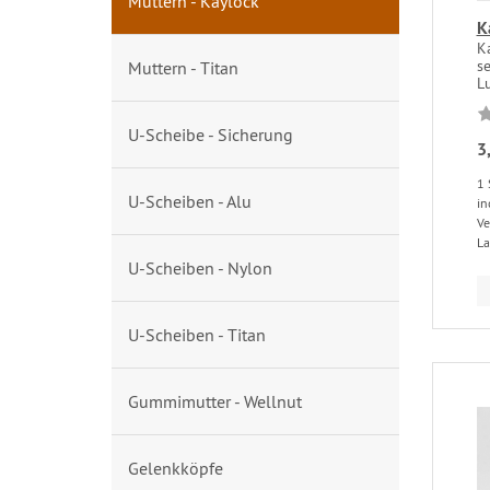
Muttern - Kaylock
K
Ka
s
Muttern - Titan
Lu
U-Scheibe - Sicherung
3
1 
U-Scheiben - Alu
in
Ve
La
U-Scheiben - Nylon
U-Scheiben - Titan
Gummimutter - Wellnut
Gelenkköpfe