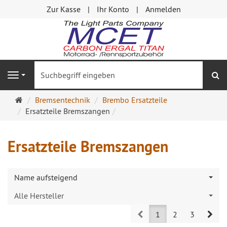
Zur Kasse
Ihr Konto
Anmelden
S
Navigation
Startseite
Bremsentechnik
Brembo Ersatzteile
Ersatzteile Bremszangen
Ersatzteile Bremszangen
Name aufsteigend
Alle Hersteller
Prev
Nex
1
2
3