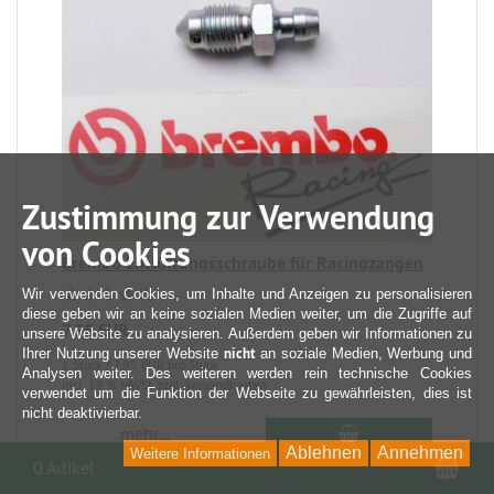
Zustimmung zur Verwendung
von Cookies
Brembo Entlüftungsschraube für Racingzangen
Wir verwenden Cookies, um Inhalte und Anzeigen zu personalisieren
diese geben wir an keine sozialen Medien weiter, um die Zugriffe auf
7,95 EUR
unsere Website zu analysieren. Außerdem geben wir Informationen zu
nicht
Ihrer Nutzung unserer Website
an soziale Medien, Werbung und
1 Stück / 7,95 EUR pro Stück
Analysen weiter. Des weiteren werden rein technische Cookies
incl. 19 % MWSt. zzgl. Versandkosten
verwendet um die Funktion der Webseite zu gewährleisten, dies ist
nicht deaktivierbar.
mehr...
Ablehnen
Annehmen
Weitere Informationen
War
0 Artikel