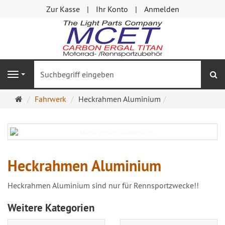
Zur Kasse
Ihr Konto
Anmelden
S
Navigation
Startseite
Fahrwerk
Heckrahmen Aluminium
Heckrahmen Aluminium
Heckrahmen Aluminium sind nur für Rennsportzwecke!!
Weitere Kategorien