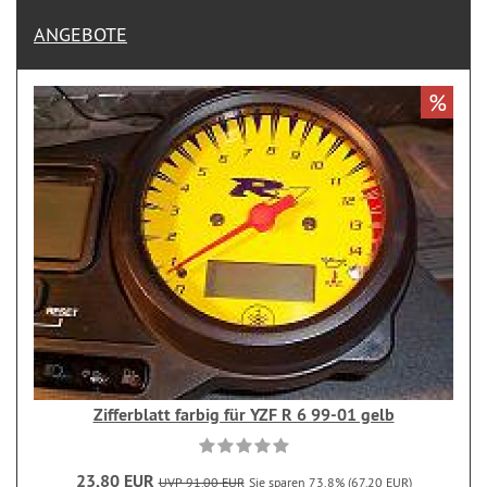
ANGEBOTE
%
Zifferblatt farbig für YZF R 6 99-01 gelb
23,80 EUR
UVP 91,00 EUR
Sie sparen 73.8% (67,20 EUR)