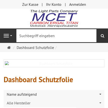
Zur Kasse
Ihr Konto
Anmelden
S
Navigation
Startseite
Dashboard Schutzfolie
Dashboard Schutzfolie
Name aufsteigend
Alle Hersteller