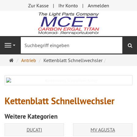
Zur Kasse
Ihr Konto
Anmelden
S
Navigation
Startseite
Antrieb
Kettenblatt Schnellwechsler
Kettenblatt Schnellwechsler
Weitere Kategorien
DUCATI
MV AGUSTA