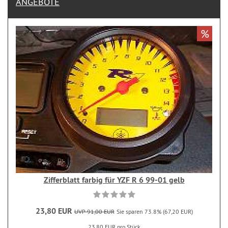
ANGEBOTE
%
Zifferblatt farbig für YZF R 6 99-01 gelb
23,80 EUR
UVP 91,00 EUR
Sie sparen 73.8% (67,20 EUR)
23,80 EUR pro Stück