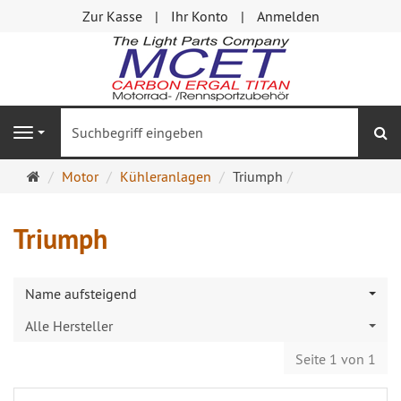
Zur Kasse
Ihr Konto
Anmelden
S
Navigation
Startseite
Motor
Kühleranlagen
Triumph
Triumph
Name aufsteigend
Alle Hersteller
Seite 1 von 1