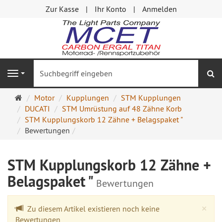
Zur Kasse
Ihr Konto
Anmelden
S
Navigation
Startseite
Motor
Kupplungen
STM Kupplungen
DUCATI
STM Umrüstung auf 48 Zähne Korb
STM Kupplungskorb 12 Zähne + Belagspaket "
Bewertungen
STM Kupplungskorb 12 Zähne +
Belagspaket "
Bewertungen
Cl
×
Zu diesem Artikel existieren noch keine
Bewertungen