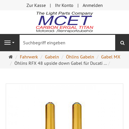
Zur Kasse
Ihr Konto
Anmelden
S
Navigation
Startseite
Fahrwerk
Gabeln
Öhlins Gabeln
Gabel MX
Öhlins RFX 48 upside down Gabel für Ducati ...