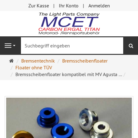
Zur Kasse
Ihr Konto
Anmelden
S
Navigation
Startseite
Bremsentechnik
Bremsscheibenfloater
Floater ohne TÜV
Bremsscheibenfloater kompatibel mit MV Agusta ...